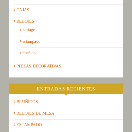
CAJAS
RELOJES
neriage
estampado
bruñido
PIEZAS DECORATIVAS
ENTRADAS RECIENTES
BRUÑIDOS
RELOJES DE MESA
ESTAMPADO