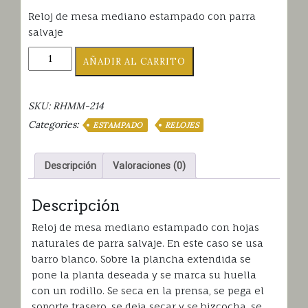
Reloj de mesa mediano estampado con parra
salvaje
RELOJ
AÑADIR AL CARRITO
ESTAMPADO
PARRA
SALVAJE
SKU:
RHMM-214
cantidad
Categories:
ESTAMPADO
RELOJES
Descripción
Valoraciones (0)
Descripción
Reloj de mesa mediano estampado con hojas
naturales de parra salvaje. En este caso se usa
barro blanco. Sobre la plancha extendida se
pone la planta deseada y se marca su huella
con un rodillo. Se seca en la prensa, se pega el
soporte trasero, se deja secar y se bizcocha, se