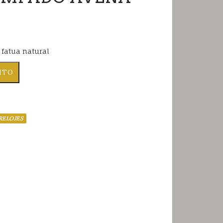
fatua natural
RITO
RELOJES