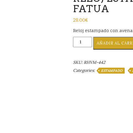
FATUA
28.00
€
Reloj estampado con avena 
RELOJ
AÑADIR AL CAR
ESTAMPADO
AVENA
FATUA
SKU:
RHVM-442
cantidad
Categories:
ESTAMPADO