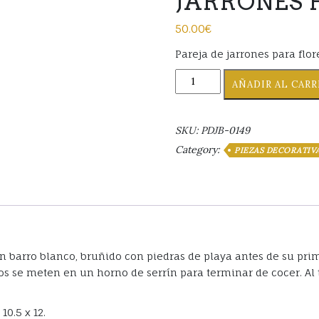
JARRONES 
50.00
€
Pareja de jarrones para flo
JARRONES
AÑADIR AL CAR
FLORES
SECAS
cantidad
SKU:
PDJB-0149
Category:
PIEZAS DECORATIV
on barro blanco, bruñido con piedras de playa antes de su pr
s se meten en un horno de serrín para terminar de cocer. Al 
0.5 x 12.