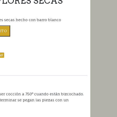
FLORES SECAS
res secas hecho con barro blanco
RITO
AS
imer cocción a 750º cuando están bizcochado.
terminar se pegan las piezas con un