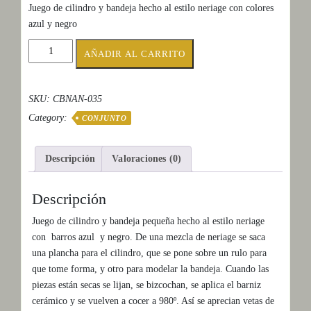
Juego de cilindro y bandeja hecho al estilo neriage con colores
azul y negro
CILINDRO
AÑADIR AL CARRITO
BANDEJA
AZUL
NEGRO
SKU:
CBNAN-035
cantidad
Category:
CONJUNTO
Descripción
Valoraciones (0)
Descripción
Juego de cilindro y bandeja pequeña hecho al estilo neriage
con barros azul y negro. De una mezcla de neriage se saca
una plancha para el cilindro, que se pone sobre un rulo para
que tome forma, y otro para modelar la bandeja. Cuando las
piezas están secas se lijan, se bizcochan, se aplica el barniz
cerámico y se vuelven a cocer a 980º. Así se aprecian vetas de