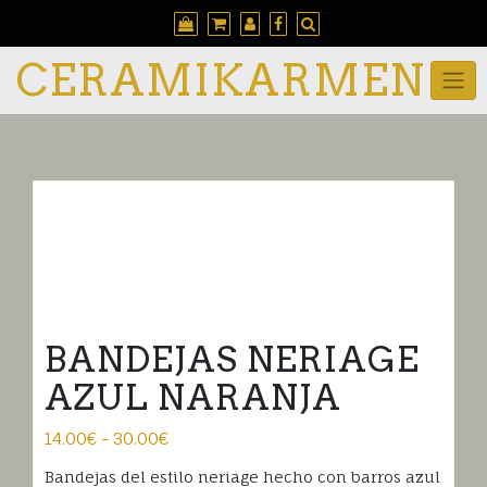
Skip
to
content
CERAMIKARMEN
BANDEJAS NERIAGE
AZUL NARANJA
Rango
14.00
€
-
30.00
€
de
Bandejas del estilo neriage hecho con barros azul