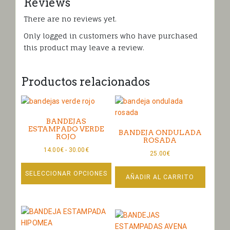
Reviews
There are no reviews yet.
Only logged in customers who have purchased
this product may leave a review.
Productos relacionados
BANDEJAS
ESTAMPADO VERDE
BANDEJA ONDULADA
ROJO
ROSADA
Rango
14.00
€
-
30.00
€
25.00
€
de
precios:
SELECCIONAR OPCIONES
AÑADIR AL CARRITO
desde
Este
14.00€
producto
hasta
tiene
30.00€
múltiples