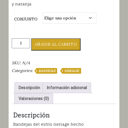
precios:
y naranja
desde
14.00€
CONJUNTO
hasta
30.00€
BANDEJAS
AÑADIR AL CARRITO
NERIAGE
AZUL
NARANJA
SKU:
N/A
cantidad
Categories:
BANDEJAS
NERIAGE
Descripción
Información adicional
Valoraciones (0)
Descripción
Bandejas del estilo neriage hecho